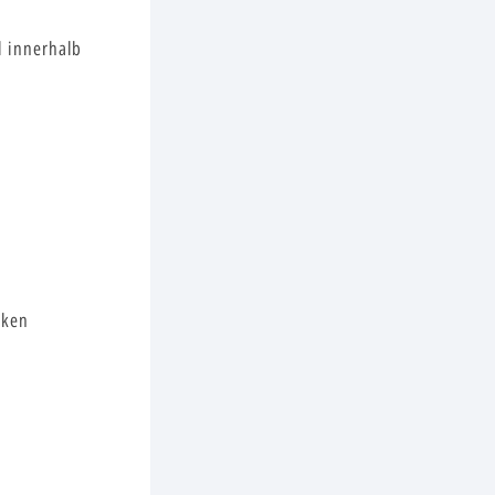
l innerhalb
cken