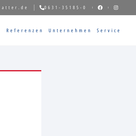
vatter.de
0631-35185-0
g
Referenzen
Unternehmen
Service