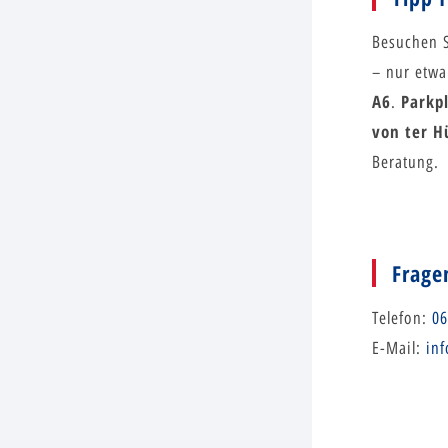
Besuchen 
– nur etw
A6
Parkp
.
von ter H
Beratung.
Frage
Telefon:
06
E-Mail:
inf