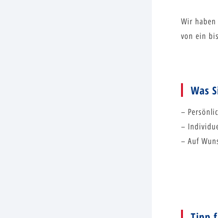
Wir haben 
von ein bi
Was S
– Persönli
– Individu
– Auf Wuns
Tipp 