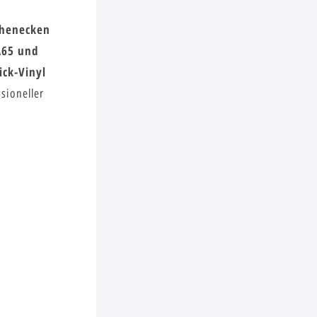
ohenecken
A65 und
ick-Vinyl
sioneller