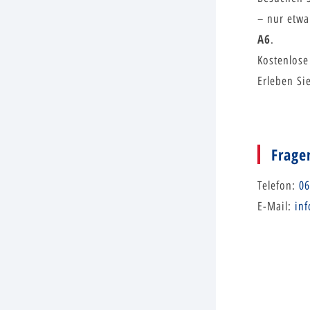
– nur etw
A6
.
Kostenlos
Erleben Si
Frage
Telefon:
06
E-Mail:
inf