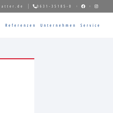
vatter.de
0631-35185-0
g
Referenzen
Unternehmen
Service