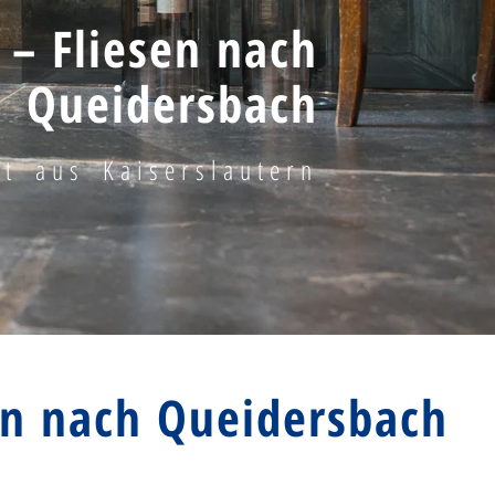
 – Fliesen nach
Queidersbach
kt aus Kaiserslautern
en nach Queidersbach