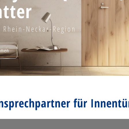
tter
ie Rhein-Neckar-Region
hmen
nsprechpartner für Innentü