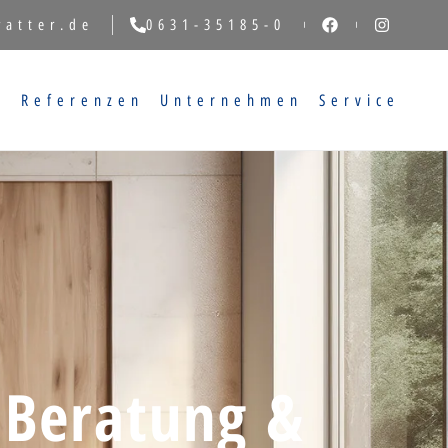
vatter.de
0631-35185-0
g
Referenzen
Unternehmen
Service
 Beratung &