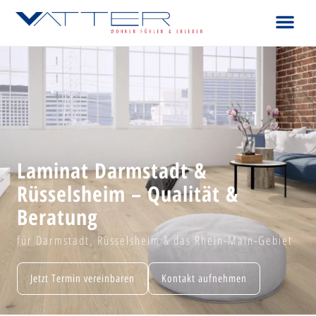
Laminat Darmstadt &
Rüsselsheim – Qualität &
Beratung
für Darmstadt, Rüsselsheim & das Rhein-Main-Gebiet
Jetzt Termin vereinbaren
Kontakt aufnehmen