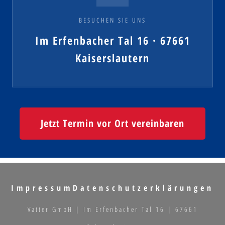
BESUCHEN SIE UNS
Im Erfenbacher Tal 16 · 67661
Kaiserslautern
Jetzt Termin vor Ort vereinbaren
Impressum
Datenschutzerklärungen
Vatter GmbH | Im Erfenbacher Tal 16 | 67661