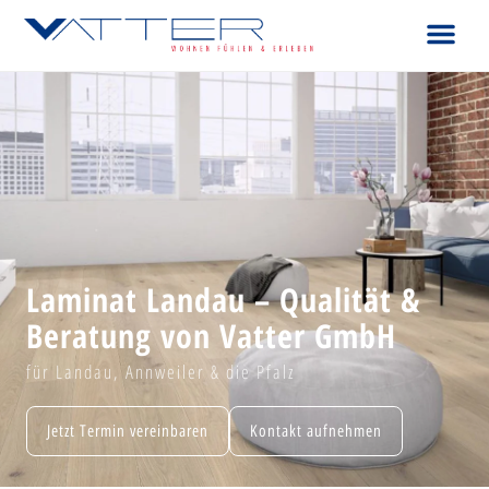
Laminat Landau – Qualität &
Beratung von Vatter GmbH
für Landau, Annweiler & die Pfalz
Jetzt Termin vereinbaren
Kontakt aufnehmen