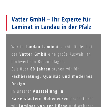
Vatter GmbH – Ihr Experte für
Laminat in Landau in der Pfalz
Wer in
Landau Laminat
sucht, findet bei
der
Vatter GmbH
eine große Auswahl an
hochwertigen Bodenbelägen.
Seit über
60 Jahren
stehen wir für
Fachberatung, Qualität und modernes
Design
.
In unserer
Ausstellung in
Kaiserslautern-Hohenecken
präsentieren
wir
Laminat von ter Hürne
und weiteren