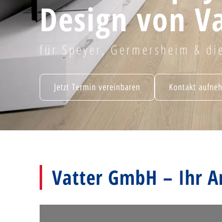
Design von Va
für Speyer, Germersheim & di
Jetzt Termin vereinbaren
Kontakt aufne
Vatter GmbH – Ihr A