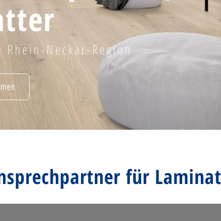
tter
e Rhein-Neckar-Region
hmen
nsprechpartner für Laminat