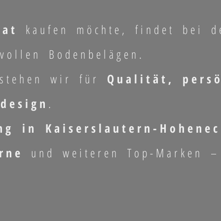
nat
kaufen möchte, findet bei 
vollen Bodenbelägen.
tehen wir für
Qualität, pers
design
.
ng in Kaiserslautern-Hohene
rne
und weiteren Top-Marken –